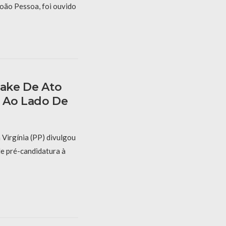
oão Pessoa, foi ouvido
Fake De Ato
 Ao Lado De
 Virgínia (PP) divulgou
de pré-candidatura à