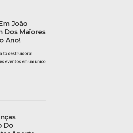
 Em João
 Dos Maiores
o Ano!
 tá destruidora!
es eventos em um único
anças
o Do