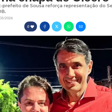
-prefeito de Sousa reforça representação do S
DB.
03/2026
0