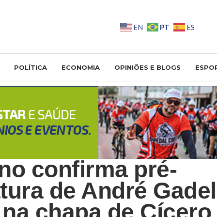
PT
EN
ES
POLÍTICA
ECONOMIA
OPINIÕES E BLOGS
ESPO
no confirma pré-
tura de André Gade
na chapa de Cícero