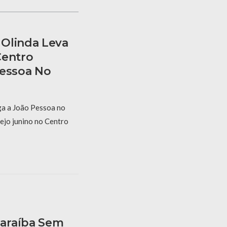
Olinda Leva
Centro
Pessoa No
a a João Pessoa no
ejo junino no Centro
araíba Sem