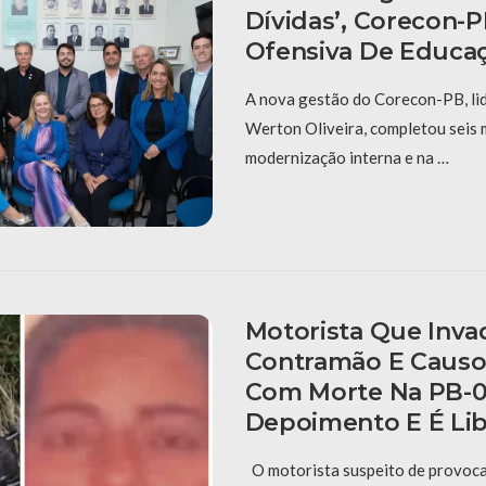
Dívidas’, Corecon-
Ofensiva De Educaç
A nova gestão do Corecon-PB, li
Werton Oliveira, completou seis
modernização interna e na …
Motorista Que Inva
Contramão E Causo
Com Morte Na PB-0
Depoimento E É Li
O motorista suspeito de provoca