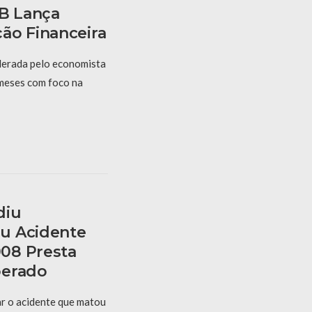
PB Lança
ão Financeira
derada pelo economista
 meses com foco na
diu
u Acidente
08 Presta
berado
r o acidente que matou