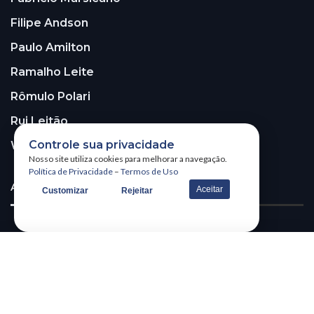
Filipe Andson
Paulo Amilton
Ramalho Leite
Rômulo Polari
Rui Leitão
Controle sua privacidade
Walter Santos
Nosso site utiliza cookies para melhorar a navegação.
Política de Privacidade
–
Termos de Uso
ASSINE A NOSSA NEWSLETTER!
Aceitar
Customizar
Rejeitar
Receba nossa newsletter