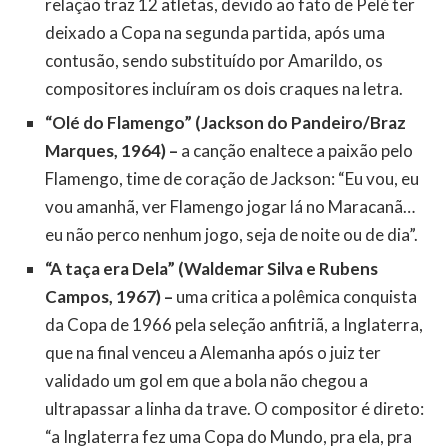
relação traz 12 atletas, devido ao fato de Pelé ter
deixado a Copa na segunda partida, após uma
contusão, sendo substituído por Amarildo, os
compositores incluíram os dois craques na letra.
“Olé do Flamengo” (Jackson do Pandeiro/Braz
Marques, 1964) –
a canção enaltece a paixão pelo
Flamengo, time de coração de Jackson: “Eu vou, eu
vou amanhã, ver Flamengo jogar lá no Maracanã…
eu não perco nenhum jogo, seja de noite ou de dia”.
“A taça era Dela” (Waldemar Silva e Rubens
Campos, 1967) –
uma critica a polêmica conquista
da Copa de 1966 pela seleção anfitriã, a Inglaterra,
que na final venceu a Alemanha após o juiz ter
validado um gol em que a bola não chegou a
ultrapassar a linha da trave. O compositor é direto:
“a Inglaterra fez uma Copa do Mundo, pra ela, pra