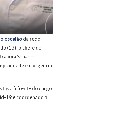
ro escalão
da rede
o (13), o chefe do
e Trauma Senador
omplexidade em urgência
stava à frente do cargo
vid-19 e coordenado a