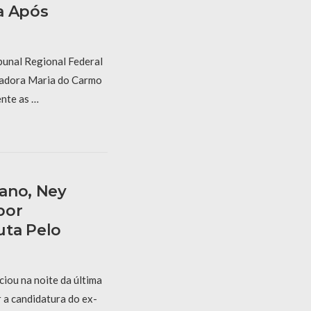
a Após
bunal Regional Federal
gadora Maria do Carmo
nte as …
ano, Ney
bor
uta Pelo
iou na noite da última
r a candidatura do ex-