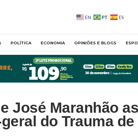
PT
EN
ES
S
POLÍTICA
ECONOMIA
OPINIÕES E BLOGS
ESPO
de José Maranhão a
-geral do Trauma de