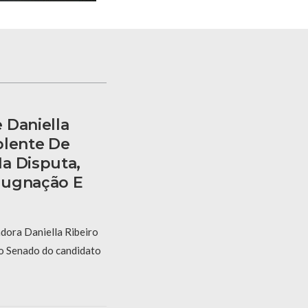
 Daniella
plente De
a Disputa,
pugnação E
dora Daniella Ribeiro
ao Senado do candidato