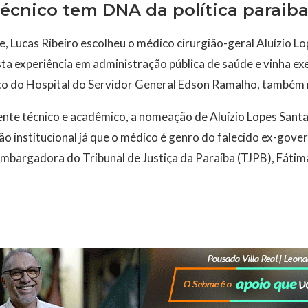
técnico tem DNA da política paraib
e, Lucas Ribeiro escolheu o médico cirurgião-geral Aluízio L
sta experiência em administração pública de saúde e vinha ex
co do Hospital do Servidor General Edson Ramalho, também n
ente técnico e acadêmico, a nomeação de Aluízio Lopes Sant
ão institucional já que o médico é genro do falecido ex-gov
mbargadora do Tribunal de Justiça da Paraíba (TJPB), Fátim