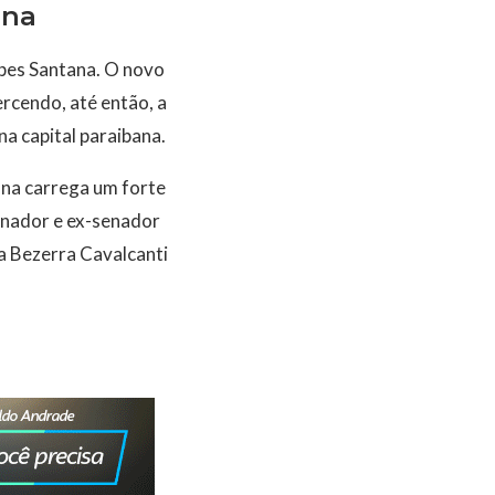
ana
opes Santana. O novo
ercendo, até então, a
a capital paraibana.
ana carrega um forte
ernador e ex-senador
a Bezerra Cavalcanti