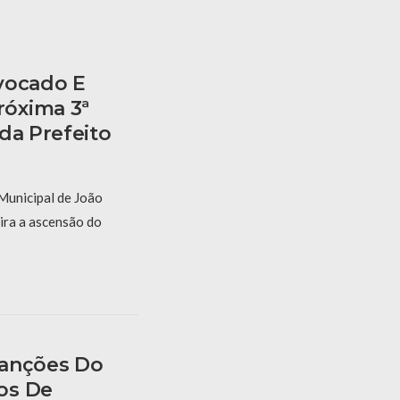
vocado E
óxima 3ª
da Prefeito
Municipal de João
ira a ascensão do
Sanções Do
os De