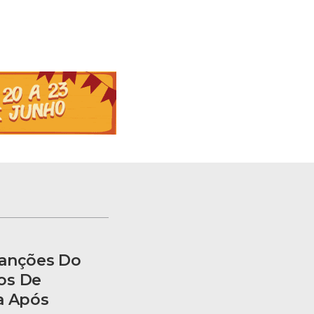
Sanções Do
os De
a Após