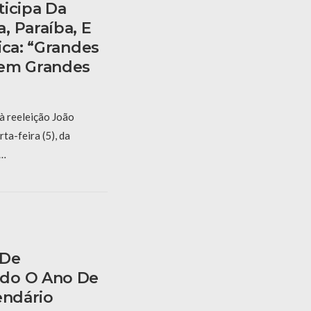
ticipa Da
, Paraíba, E
ica: “grandes
cem Grandes
à reeleição João
ta-feira (5), da
 …
 De
do O Ano De
endário