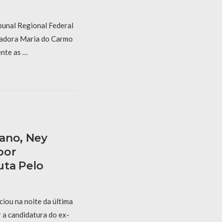
bunal Regional Federal
gadora Maria do Carmo
nte as …
ano, Ney
bor
uta Pelo
iou na noite da última
r a candidatura do ex-