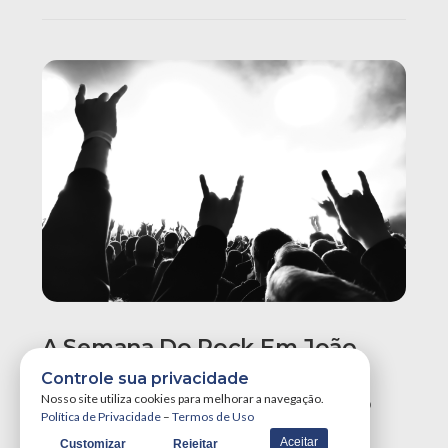
A Semana Do Rock Em João
Pessoa Promete Um Dos
Controle sua privacidade
Maiores Finais De Semana Do
Nosso site utiliza cookies para melhorar a navegação.
Política de Privacidade
–
Termos de Uso
Ano!
Aceitar
Customizar
Rejeitar