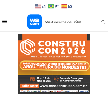
PT
EN
ES