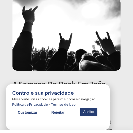
A Semana Do Rock Em João
Pessoa Promete Um Dos
Controle sua privacidade
Maiores Finais De Semana Do
Nosso site utiliza cookies para melhorar a navegação.
Política de Privacidade
–
Termos de Uso
Ano!
Aceitar
Customizar
Rejeitar
A Semana do Rock em João Pessoa tá destruidora!
Simplesmente teremos três grandes eventos em um