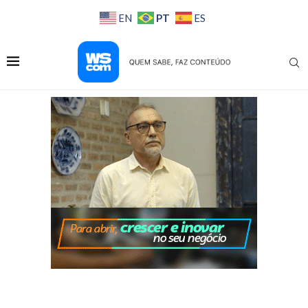
PT
EN
ES