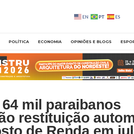
PT
EN
ES
POLÍTICA
ECONOMIA
OPINIÕES E BLOGS
ESPO
 64 mil paraibanos
ão restituição autom
sto de Renda em ju