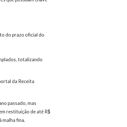
o do prazo oficial do
mplados, totalizando
portal da Receita
 ano passado, mas
m restituição de até R$
 malha fina.