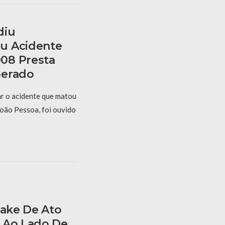
diu
u Acidente
08 Presta
berado
r o acidente que matou
oão Pessoa, foi ouvido
Fake De Ato
 Ao Lado De