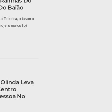
 Rainhas Do
Do Baião
 Teixeira, criaram o
hoje, o marco foi
Olinda Leva
Centro
Pessoa No