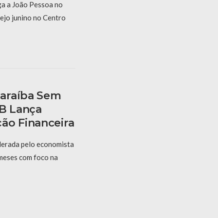
a a João Pessoa no
ejo junino no Centro
araíba Sem
PB Lança
ão Financeira
derada pelo economista
 meses com foco na