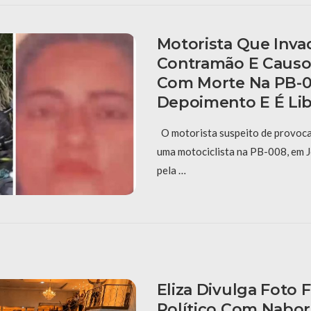
Motorista Que Inva
Contramão E Causo
Com Morte Na PB-0
Depoimento E É Li
O motorista suspeito de provoca
uma motociclista na PB-008, em J
pela …
Eliza Divulga Foto 
Político Com Nabor