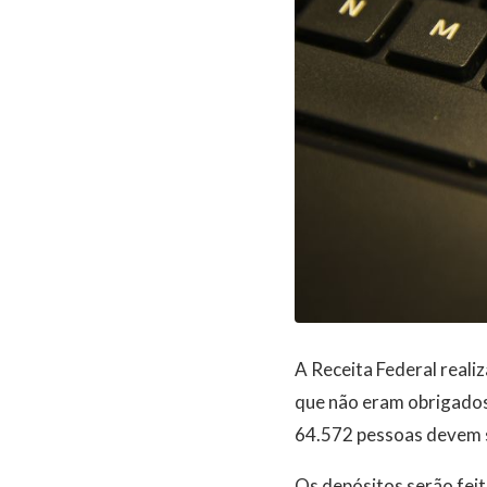
A Receita Federal reali
que não eram obrigados 
64.572 pessoas devem s
Os depósitos serão feit