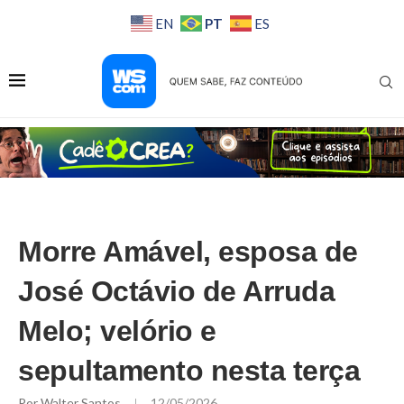
PT
EN
ES
Morre Amável, esposa de
José Octávio de Arruda
Melo; velório e
sepultamento nesta terça
Por
Walter Santos
12/05/2026