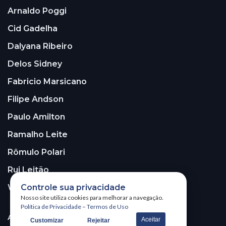
Arnaldo Poggi
Cid Gadelha
Dalyana Ribeiro
Delos Sidney
Fabricio Marsicano
Filipe Andson
Paulo Amilton
Ramalho Leite
Rômulo Polari
Rui Leitão
Walter Santos
Controle sua privacidade
Nosso site utiliza cookies para melhorar a navegação.
Política de Privacidade
–
Termos de Uso
ASSINE A NOSSA NEWSLETTER!
Aceitar
Customizar
Rejeitar