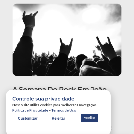
A Semana Do Rock Em João
Pessoa Promete Um Dos
Controle sua privacidade
Maiores Finais De Semana Do
Nosso site utiliza cookies para melhorar a navegação.
Política de Privacidade
–
Termos de Uso
Ano!
Aceitar
Customizar
Rejeitar
A Semana do Rock em João Pessoa tá destruidora!