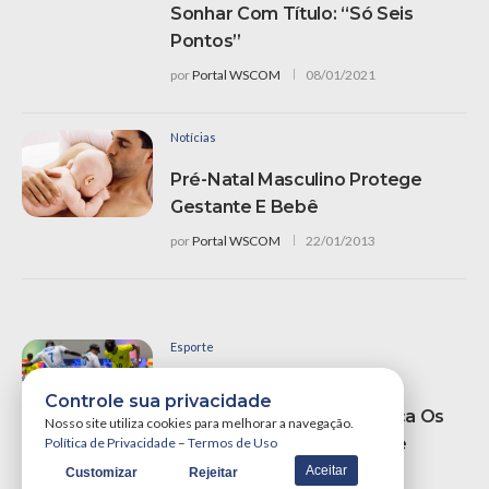
Sonhar Com Título: “Só Seis
Pontos”
por
Portal WSCOM
08/01/2021
Notícias
Pré-Natal Masculino Protege
Gestante E Bebê
por
Portal WSCOM
22/01/2013
Esporte
Brasil Define Rota Para O
Controle sua privacidade
Hexacampeonato: Conheça Os
Nosso site utiliza cookies para melhorar a navegação.
Adversários Do Futebol De
Política de Privacidade
–
Termos de Uso
Cegos Em Paris 2024
Aceitar
Customizar
Rejeitar