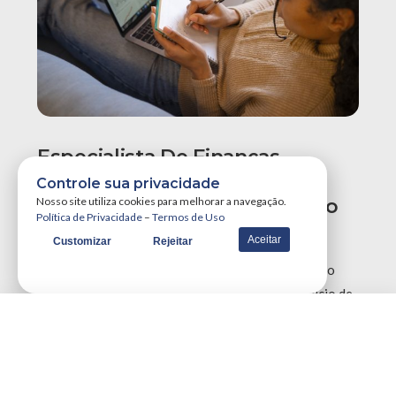
Especialista De Finanças
Recomenda Revisão Do
Controle sua privacidade
Orçamento Para Evitar Aperto
Nosso site utiliza cookies para melhorar a navegação.
Política de Privacidade
–
Termos de Uso
No Fim Do Ano
Aceitar
Customizar
Rejeitar
Especialistas em finanças recomendam uma revisão
urgente no planejamento orçamentário neste início de
segundo semestre para reajustar metas perdidas e …
VER MAIS NOTÍCIAS