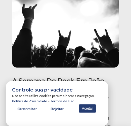
A Semana Do Rock Em João
Pessoa Promete Um Dos
Controle sua privacidade
Maiores Finais De Semana Do
Nosso site utiliza cookies para melhorar a navegação.
Política de Privacidade
–
Termos de Uso
Ano!
Aceitar
Customizar
Rejeitar
A Semana do Rock em João Pessoa tá destruidora!
Simplesmente teremos três grandes eventos em um