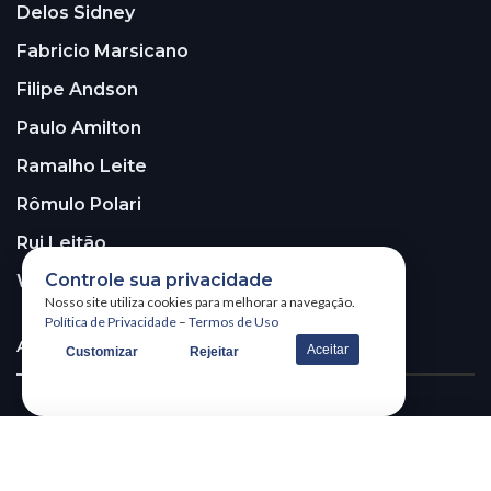
Delos Sidney
Fabricio Marsicano
Filipe Andson
Paulo Amilton
Ramalho Leite
Rômulo Polari
Rui Leitão
Controle sua privacidade
Walter Santos
Nosso site utiliza cookies para melhorar a navegação.
Política de Privacidade
–
Termos de Uso
ASSINE A NOSSA NEWSLETTER!
Aceitar
Customizar
Rejeitar
Receba nossa newsletter