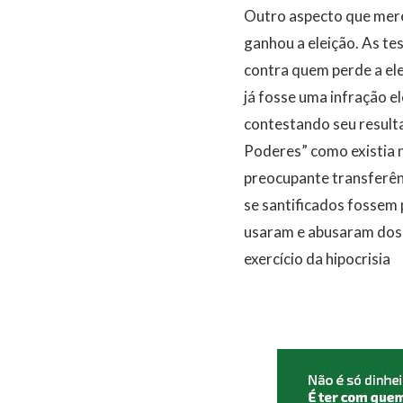
Outro aspecto que mere
ganhou a eleição. As t
contra quem perde a elei
já fosse uma infração e
contestando seu resulta
Poderes” como existia 
preocupante transferênc
se santificados fossem
usaram e abusaram dos 
exercício da hipocrisia