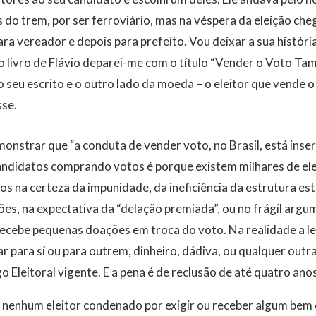
 do trem, por ser ferroviário, mas na véspera da eleição c
ara vereador e depois para prefeito. Vou deixar a sua históri
o livro de Flávio deparei-me com o título “Vender o Voto T
r o seu escrito e o outro lado da moeda – o eleitor que vende o
se.
nstrar que “a conduta de vender voto, no Brasil, está inseri
candidatos comprando votos é porque existem milhares de el
 na certeza da impunidade, da ineficiência da estrutura es
ções, na expectativa da “delação premiada”, ou no frágil arg
cebe pequenas doações em troca do voto. Na realidade a lei 
itar para sí ou para outrem, dinheiro, dádiva, ou qualquer ou
 Eleitoral vigente. E a pena é de reclusão de até quatro ano
 nenhum eleitor condenado por exigir ou receber algum bem 