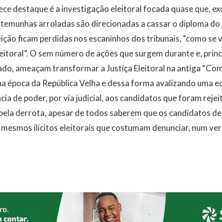
ce destaque é a investigação eleitoral focada quase que, e
estemunhas arroladas são direcionadas a cassar o diploma d
ção ficam perdidas nos escaninhos dos tribunais, “como se ven
leitoral”. O sem número de ações que surgem durante e, princ
do, ameaçam transformar a Justiça Eleitoral na antiga “Com
na época da República Velha e dessa forma avalizando uma e
ia de poder, por via judicial, aos candidatos que foram reje
 pela derrota, apesar de todos saberem que os candidatos 
mesmos ilícitos eleitorais que costumam denunciar, num ver