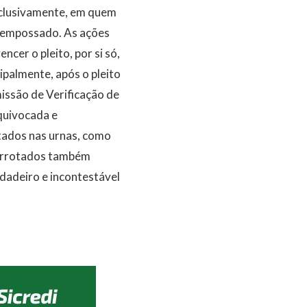
xclusivamente, em quem
o empossado. As ações
cer o pleito, por si só,
ipalmente, após o pleito
issão de Verificação de
quivocada e
itados nas urnas, como
derrotados também
dadeiro e incontestável