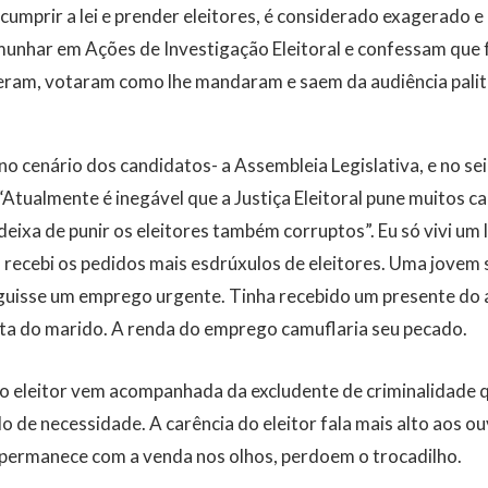
cumprir a lei e prender eleitores, é considerado exagerado e 
munhar em Ações de Investigação Eleitoral e confessam qu
eram, votaram como lhe mandaram e saem da audiência pali
no cenário dos candidatos- a Assembleia Legislativa, e no se
e “Atualmente é inegável que a Justiça Eleitoral pune muitos
s deixa de punir os eleitores também corruptos”. Eu só vivi um
 recebi os pedidos mais esdrúxulos de eleitores. Uma jovem 
eguisse um emprego urgente. Tinha recebido um presente do 
ita do marido. A renda do emprego camuflaria seu pecado.
o eleitor vem acompanhada da excludente de criminalidade q
o de necessidade. A carência do eleitor fala mais alto aos ou
 permanece com a venda nos olhos, perdoem o trocadilho.