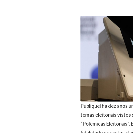
Publiquei há dez anos u
temas eleitorais vistos s
“Polêmicas Eleitorais”.
fidelidade de certos ele