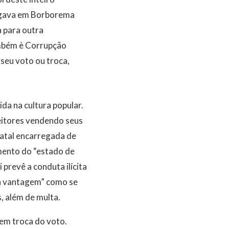
hegava em Borborema
a para outra
ambém è Corrupção
 seu voto ou troca,
da na cultura popular.
eitores vendendo seus
tatal encarregada de
umento do “estado de
prevê a conduta ilícita
tra vantagem” como se
s, além de multa.
em troca do voto.