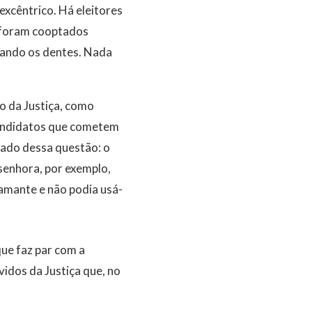
excêntrico. Há eleitores
e foram cooptados
tando os dentes. Nada
io da Justiça, como
 candidatos que cometem
 lado dessa questão: o
senhora, por exemplo,
amante e não podia usá-
ue faz par com a
vidos da Justiça que, no