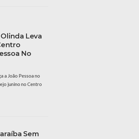
Olinda Leva
Centro
Pessoa No
a a João Pessoa no
ejo junino no Centro
araíba Sem