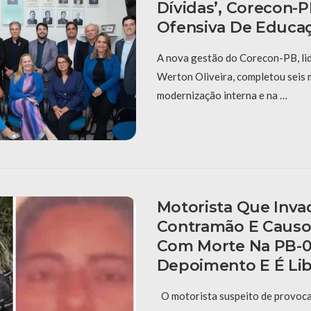
Dívidas’, Corecon-
Ofensiva De Educaç
A nova gestão do Corecon-PB, li
Werton Oliveira, completou seis
modernização interna e na …
Motorista Que Inva
Contramão E Causo
Com Morte Na PB-0
Depoimento E É Li
O motorista suspeito de provoca