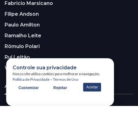
Fabricio Marsicano
Filipe Andson
Paulo Amilton
Ramalho Leite
Rômulo Polari
Rui Leitão
Controle sua privacidade
Walter Santos
Nosso site utiliza cookies para melhorar a navegação.
Política de Privacidade
–
Termos de Uso
ASSINE A NOSSA NEWSLETTER!
Aceitar
Customizar
Rejeitar
Receba nossa newsletter