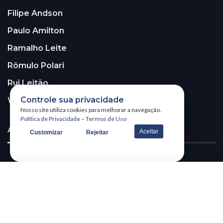
Filipe Andson
Paulo Amilton
Ramalho Leite
Rômulo Polari
Rui Leitão
Controle sua privacidade
Walter Santos
Nosso site utiliza cookies para melhorar a navegação.
Política de Privacidade
–
Termos de Uso
ASSINE A NOSSA NEWSLETTER!
Aceitar
Customizar
Rejeitar
Receba nossa newsletter
@2026 – All Right Reserved. WSCOM