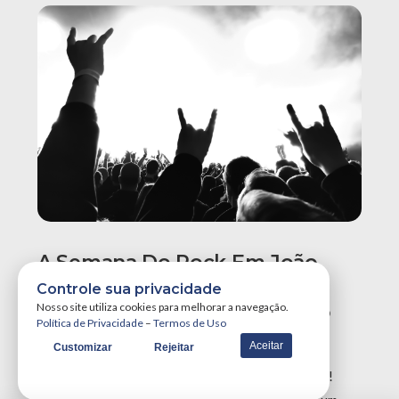
A Semana Do Rock Em João
Pessoa Promete Um Dos
Controle sua privacidade
Maiores Finais De Semana Do
Nosso site utiliza cookies para melhorar a navegação.
Política de Privacidade
–
Termos de Uso
Ano!
Aceitar
Customizar
Rejeitar
A Semana do Rock em João Pessoa tá destruidora!