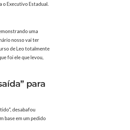
 o Executivo Estadual.
 demonstrando uma
nário nosso vai ter
curso de Leo totalmente
ue foi ele que levou,
saída” para
rtido”, desabafou
com base em um pedido