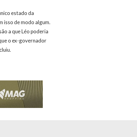
único estado da
am isso de modo algum.
são a que Léo poderia
rque o ex-governador
luiu.