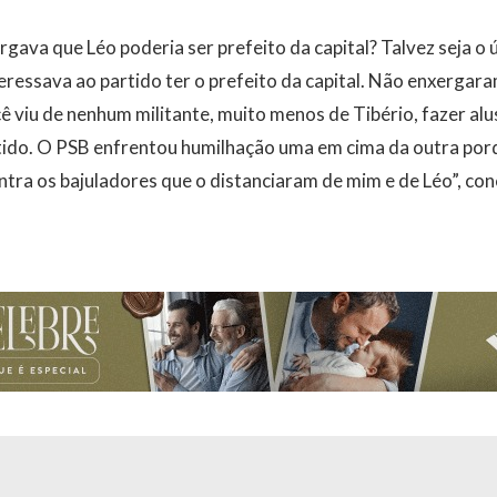
gava que Léo poderia ser prefeito da capital? Talvez seja o 
ressava ao partido ter o prefeito da capital. Não enxergar
viu de nenhum militante, muito menos de Tibério, fazer alu
tido. O PSB enfrentou humilhação uma em cima da outra po
ntra os bajuladores que o distanciaram de mim e de Léo”, conc