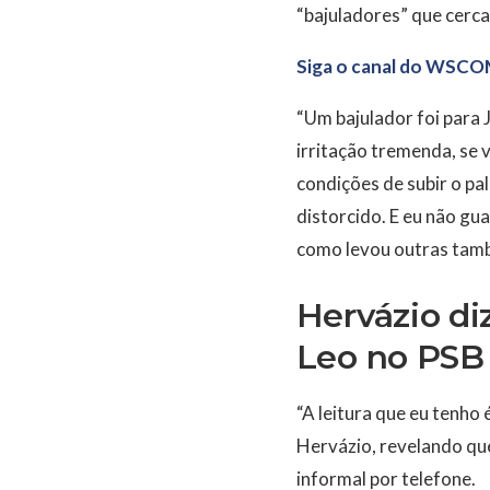
“bajuladores” que cerc
Siga o canal do WSCO
“Um bajulador foi para
irritação tremenda, se v
condições de subir o pa
distorcido. E eu não gua
como levou outras tamb
Hervázio di
Leo no PSB
“A leitura que eu tenho
Hervázio, revelando que
informal por telefone.