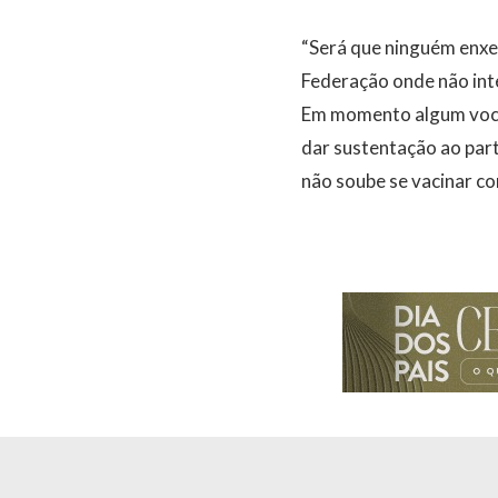
“Será que ninguém enxer
Federação onde não inte
Em momento algum você 
dar sustentação ao par
não soube se vacinar co