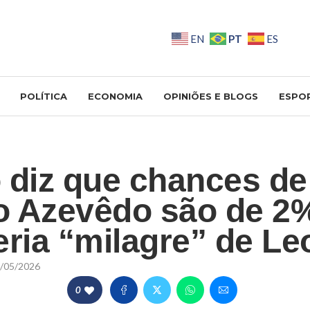
PT
EN
ES
POLÍTICA
ECONOMIA
OPINIÕES E BLOGS
ESPO
 diz que chances de
 Azevêdo são de 2%
eria “milagre” de Le
/05/2026
0