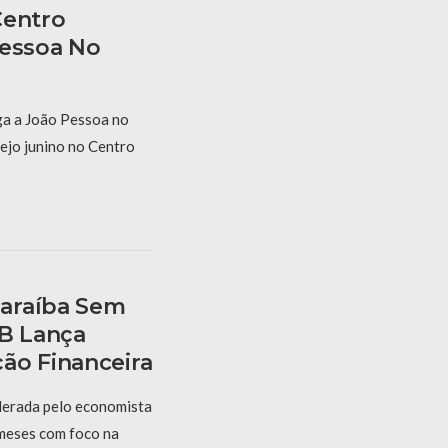
Centro
Pessoa No
a a João Pessoa no
ejo junino no Centro
araíba Sem
PB Lança
ão Financeira
derada pelo economista
 meses com foco na