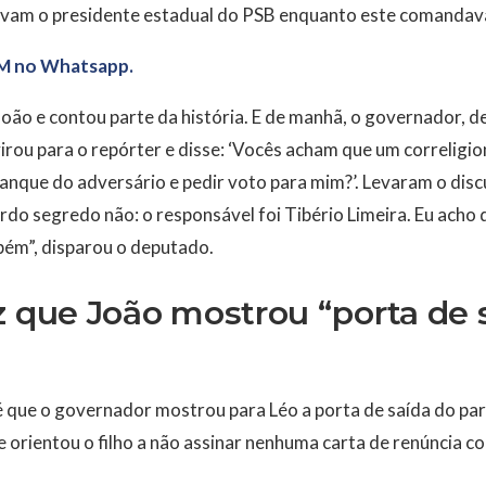
avam o presidente estadual do PSB enquanto este comandava
M no Whatsapp.
 João e contou parte da história. E de manhã, o governador,
irou para o repórter e disse: ‘Vocês acham que um correligio
lanque do adversário e pedir voto para mim?’. Levaram o dis
rdo segredo não: o responsável foi Tibério Limeira. Eu acho q
ém”, disparou o deputado.
z que João mostrou “porta de 
 é que o governador mostrou para Léo a porta de saída do pa
 orientou o filho a não assinar nenhuma carta de renúncia 