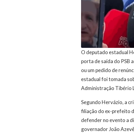
O deputado estadual He
porta de saída do PSB a
ou um pedido de renúnci
estadual foi tomada sob 
Administração Tibério L
Segundo Hervázio, a cri
filiação do ex-prefeito
defender no evento a d
governador João Azevêdo