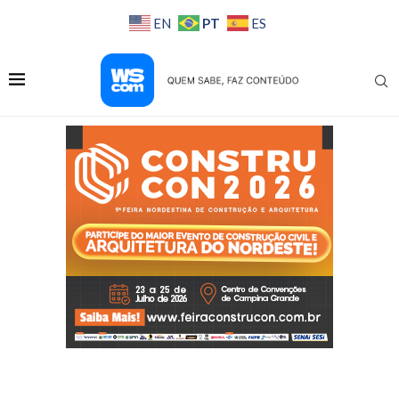
PT
EN
ES