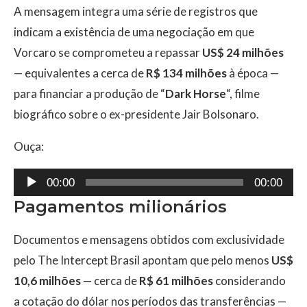
A mensagem integra uma série de registros que
indicam a existência de uma negociação em que
Vorcaro se comprometeu a repassar
US$ 24 milhões
— equivalentes a cerca de
R$ 134 milhões
à época —
para financiar a produção de “
Dark Horse
“, filme
biográfico sobre o ex-presidente Jair Bolsonaro.
Ouça:
Tocador
00:00
00:00
de
Pagamentos milionários
áudio
Documentos e mensagens obtidos com exclusividade
pelo The Intercept Brasil apontam que pelo menos
US$
10,6 milhões
— cerca de
R$ 61 milhões
considerando
a cotação do dólar nos períodos das transferências —