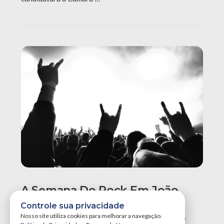
A Semana Do Rock Em João
Pessoa Promete Um Dos
Controle sua privacidade
Maiores Finais De Semana Do
Nosso site utiliza cookies para melhorar a navegação.