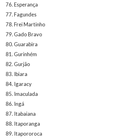
Esperança
Fagundes
Frei Martinho
Gado Bravo
Guarabira
Gurinhém
Gurjão
Ibiara
Igaracy
Imaculada
Ingá
Itabaiana
Itaporanga
Itapororoca