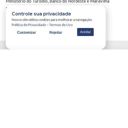
Ministério do Turismo, Banco do Nordeste e Maravilha
Motos.
Controle sua privacidade
Nosso site utiliza cookies para melhorar a navegação.
Política de Privacidade
–
Termos de Uso
Aceitar
Customizar
Rejeitar
Mais Posts
Esporte
Messi Treina Normalmente E
Deve Jogar Decisão Contra
Atlético De Madrid
por
Portal WSCOM
26/08/2013
Economia