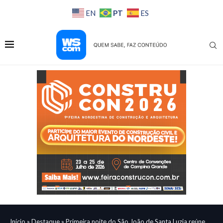
PT
EN
ES
Início
»
Destaque
»
Primeira noite do São João de Santa Luzia reúne