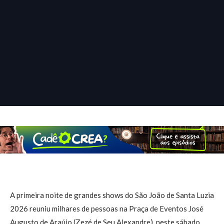
A primeira noite de grandes shows do São João de Santa Luzia
2026 reuniu milhares de pessoas na Praça de Eventos José
Augusto de Araújo (Zezé de Seu Alexandre), neste sábado