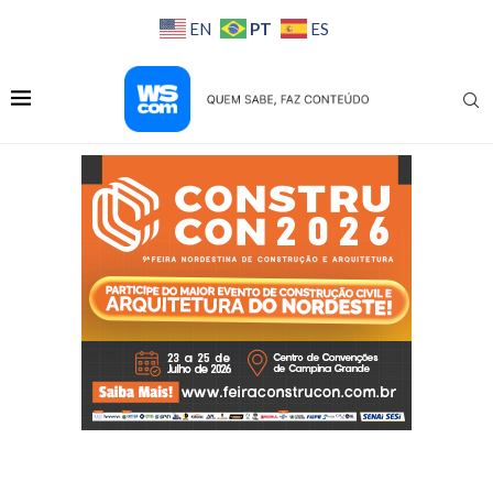
PT
EN
ES