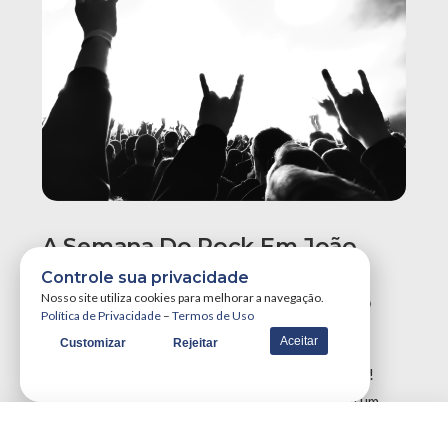
A Semana Do Rock Em João
Pessoa Promete Um Dos
Controle sua privacidade
Maiores Finais De Semana Do
Nosso site utiliza cookies para melhorar a navegação.
Política de Privacidade
–
Termos de Uso
Ano!
Aceitar
Customizar
Rejeitar
A Semana do Rock em João Pessoa tá destruidora!
Simplesmente teremos três grandes eventos em um
único final de semana, …