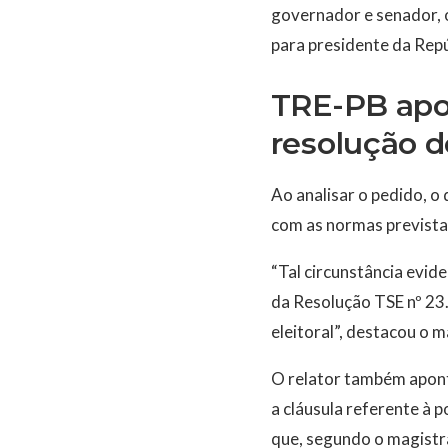
governador e senador, o
para presidente da Repú
TRE-PB apo
resolução 
Ao analisar o pedido, o
com as normas previstas
“Tal circunstância evid
da Resolução TSE nº 23.
eleitoral”, destacou o 
O relator também aponto
a cláusula referente à 
que, segundo o magistr