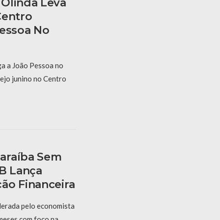
Olinda Leva
Centro
Pessoa No
a a João Pessoa no
ejo junino no Centro
araíba Sem
PB Lança
ão Financeira
derada pelo economista
 meses com foco na