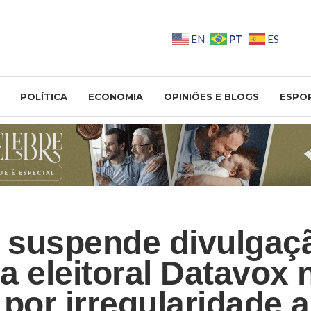
PT
EN
ES
POLÍTICA
ECONOMIA
OPINIÕES E BLOGS
ESPO
suspende divulgaç
a eleitoral Datavox 
 por irregularidade 