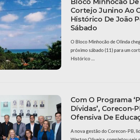
Bloco Minhocão De 
Cortejo Junino Ao 
Histórico De João 
Sábado
O Bloco Minhocão de Olinda cheg
próximo sábado (11) para um cort
Histórico …
Com O Programa ‘P
Dívidas’, Corecon-
Ofensiva De Educaç
A nova gestão do Corecon-PB, li
Werton Oliveira, completou seis