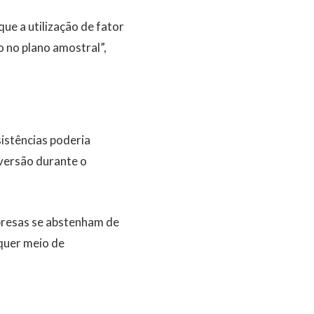
que a utilização de fator
o no plano amostral”,
istências poderia
eversão durante o
presas se abstenham de
lquer meio de