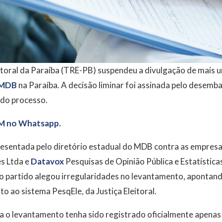
itoral da Paraíba (TRE-PB) suspendeu a divulgação de mais u
MDB
na Paraíba. A decisão liminar foi assinada pelo desemb
 do processo.
M no Whatsapp.
resentada pelo diretório estadual do MDB contra as empres
s Ltda e
Datavox
Pesquisas de Opinião Pública e Estatística
 o partido alegou irregularidades no levantamento, apontand
to ao sistema PesqEle, da Justiça Eleitoral.
o levantamento tenha sido registrado oficialmente apenas 