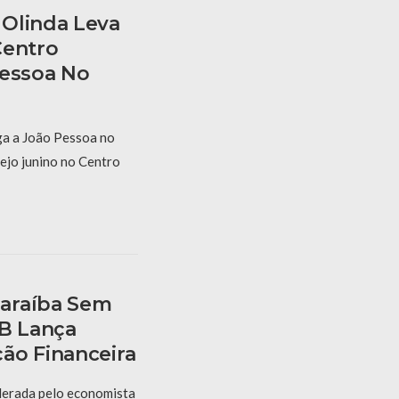
Olinda Leva
Centro
Pessoa No
a a João Pessoa no
ejo junino no Centro
araíba Sem
PB Lança
ão Financeira
derada pelo economista