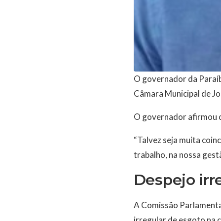
O governador da Paraíba
Câmara Municipal de Joã
O governador afirmou co
“Talvez seja muita coin
trabalho, na nossa gest
Despejo irr
A Comissão Parlamentar 
irregular de esgoto na c