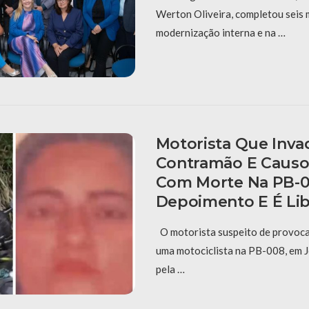
Werton Oliveira, completou seis
modernização interna e na …
Motorista Que Inva
Contramão E Causo
Com Morte Na PB-0
Depoimento E É Li
O motorista suspeito de provoca
uma motociclista na PB-008, em J
pela …