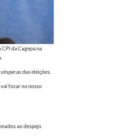
da CPI da Cagepa na
.
vésperas das eleições.
 vai focar no nosso
ionados ao despejo