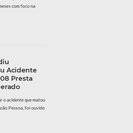
 meses com foco na
diu
u Acidente
08 Presta
berado
r o acidente que matou
oão Pessoa, foi ouvido