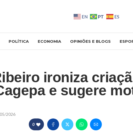
PT
EN
ES
POLÍTICA
ECONOMIA
OPINIÕES E BLOGS
ESPO
ibeiro ironiza criaç
Cagepa e sugere mo
l
05/2026
0