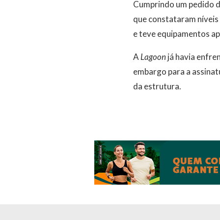
Cumprindo um pedido do
que constataram níveis 
e teve equipamentos ap
A
Lagoon
já havia enfre
embargo para a assinat
da estrutura.