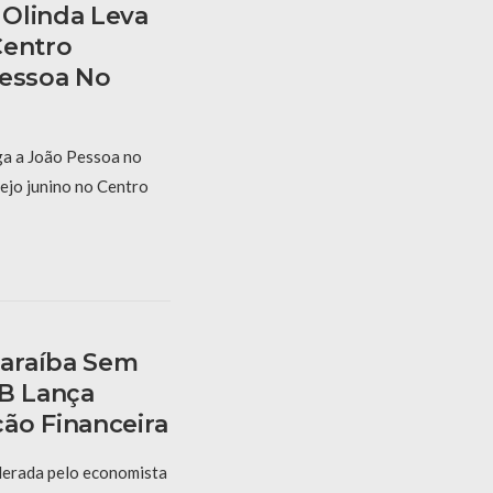
Olinda Leva
Centro
Pessoa No
a a João Pessoa no
ejo junino no Centro
araíba Sem
PB Lança
ão Financeira
derada pelo economista