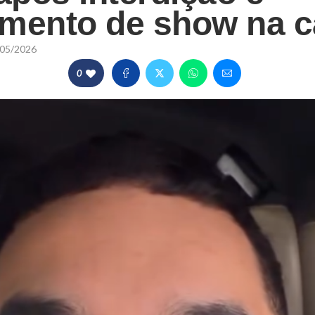
mento de show na c
05/2026
0