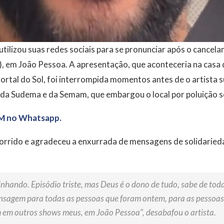
utilizou suas redes sociais para se pronunciar após o cancel
5), em João Pessoa. A apresentação, que aconteceria na cas
Portal do Sol, foi interrompida momentos antes de o artista s
da Sudema e da Semam, que embargou o local por poluição s
M no Whatsapp.
orrido e agradeceu a enxurrada de mensagens de solidaried
hando. Episódio triste, mas Deus é o dono de tudo, sabe de todas
nsagem para todas as pessoas que foram ontem, para as pessoas
 em outros shows meus, em João Pessoa”, desabafou o artista.