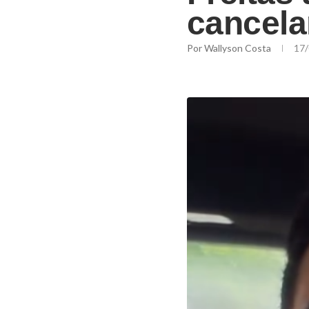
cancela
Por
Wallyson Costa
17/