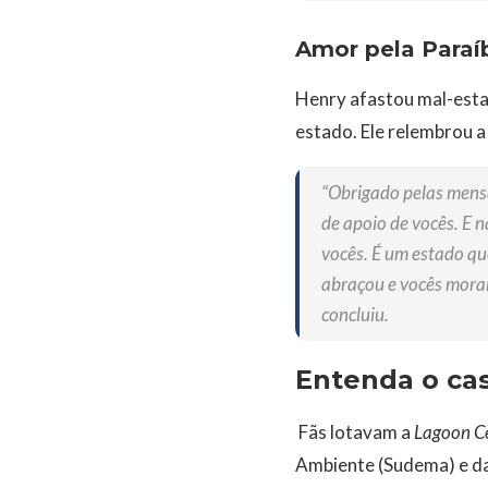
Amor pela Paraí
Henry afastou mal-estar
estado. Ele relembrou a 
“Obrigado pelas mensa
de apoio de vocês. E n
vocês. É um estado qu
abraçou e vocês mora
concluiu.
Entenda o ca
Fãs lotavam a
Lagoon C
Ambiente (Sudema) e da