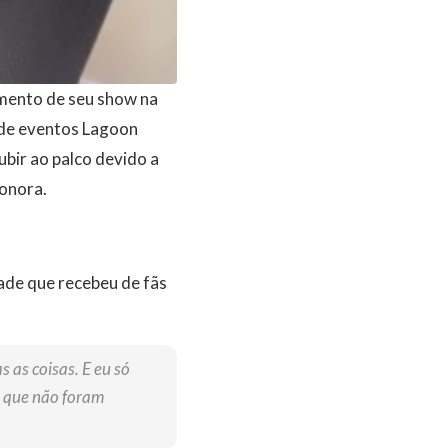
amento de seu show na
a de eventos Lagoon
ubir ao palco devido a
onora.
ade que recebeu de fãs
 as coisas. E eu só
 que não foram