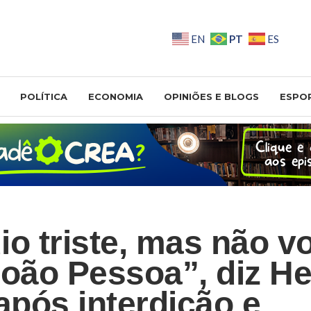
PT
EN
ES
POLÍTICA
ECONOMIA
OPINIÕES E BLOGS
ESPO
io triste, mas não v
João Pessoa”, diz H
após interdição e