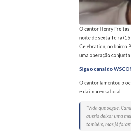
O cantor Henry Freitas 
noite de sexta-feira (1
Celebration, no bairro 
uma operação conjunta 
Siga o canal do WSCO
O cantor lamentou o oc
e da imprensa local.
“Vida que segue. Camin
queria deixar uma me
também, mas já foram