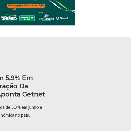
m 5,9% Em
ração Da
 Aponta Getnet
eda de 5,9% em junho e
onômica no país,