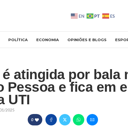
PT
EN
ES
POLÍTICA
ECONOMIA
OPINIÕES E BLOGS
ESPO
é atingida por bala 
 Pessoa e fica em 
a UTI
01/2025
0