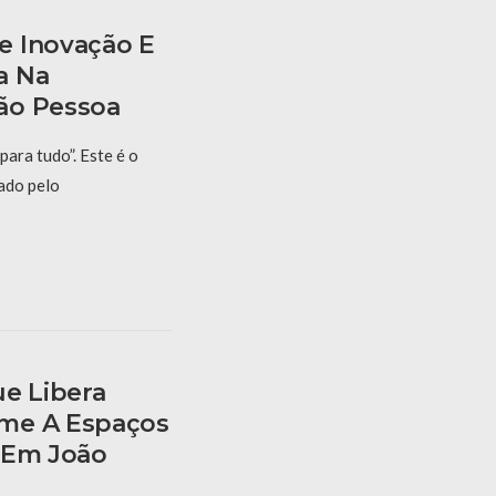
e Inovação E
a Na
ão Pessoa
para tudo”. Este é o
ado pelo
ue Libera
me A Espaços
 Em João