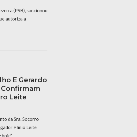
ezerra (PSB), sancionou
ue autoriza a
lho E Gerardo
E Confirmam
ro Leite
nto da Sra. Socorro
gador Plinio Leite
hoje”. …