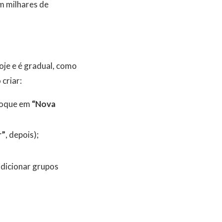
m milhares de
oje e é gradual, como
 criar:
 toque em
“Nova
r”
, depois);
dicionar grupos