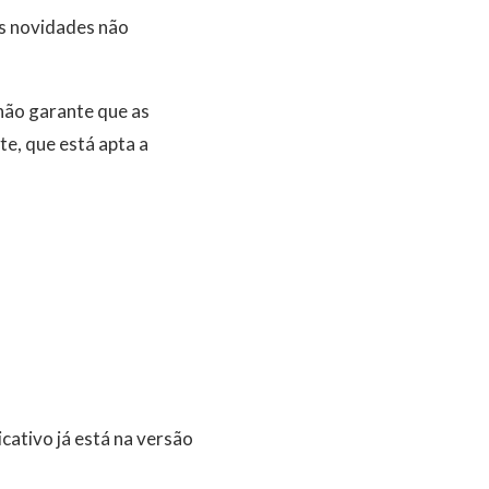
as novidades não
 não garante que as
e, que está apta a
icativo já está na versão