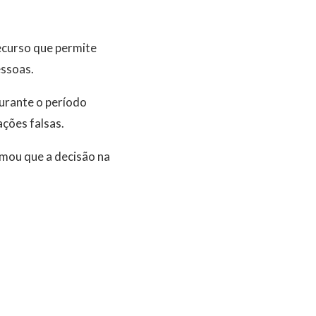
ecurso que permite
essoas.
urante o período
ções falsas.
rmou que a decisão na