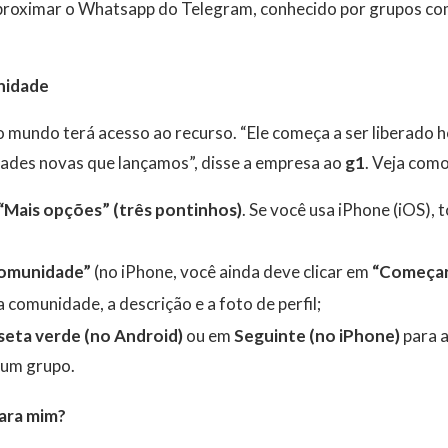
proximar o Whatsapp do Telegram
, conhecido por grupos co
nidade
mundo terá acesso ao recurso. “Ele começa a ser liberado h
dades novas que lançamos”, disse a empresa ao
g1
. Veja como
“Mais opções” (três pontinhos)
. Se você usa iPhone (iOS),
comunidade”
(no iPhone, você ainda deve clicar em
“Começa
 comunidade, a descrição e a foto de perfil;
seta verde
(no Android)
ou em
Seguinte (no iPhone)
para a
r um grupo.
ara mim?