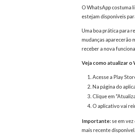
O WhatsApp costuma libe
estejam disponíveis par
Uma boa prática para re
mudanças aparecerão ma
receber a nova funciona
Veja como atualizar o
Acesse a Play Stor
Na página do aplica
Clique em “Atualiz
O aplicativo vai rei
Importante:
se em vez 
mais recente disponível