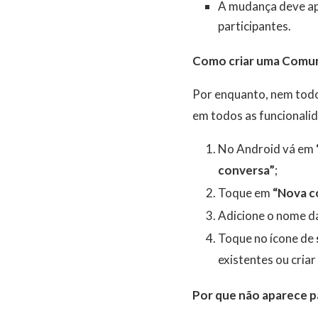
A
mudança deve a
participantes.
Como criar uma Comu
Por enquanto, nem todo 
em todos as funcionali
No Android vá em
conversa”
;
Toque em
“Nova 
Adicione o nome da
Toque no ícone de
existentes ou cria
Por que não aparece p