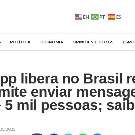
PT
EN
ES
S
POLÍTICA
ECONOMIA
OPINIÕES E BLOGS
ESPO
p libera no Brasil 
mite enviar mensag
é 5 mil pessoas; sa
01/2023