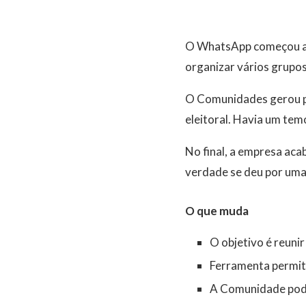
O WhatsApp começou a li
organizar vários grupos
O Comunidades gerou po
eleitoral. Havia um tem
No final, a empresa aca
verdade se deu por uma 
O que muda
O objetivo é
reuni
Ferramenta permi
A Comunidade po