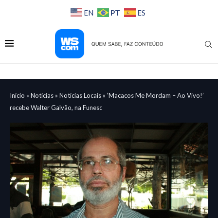
PT
EN
ES
Início
»
Notícias
»
Notícias Locais
»
​‘Macacos Me Mordam – Ao Vivo!’
recebe Walter Galvão, na Funesc