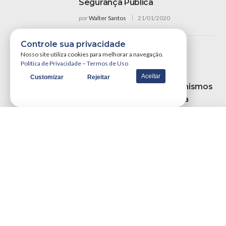
Segurança Pública
por
Walter Santos
21/01/2020
Controle sua privacidade
Nosso site utiliza cookies para melhorar a navegação.
Política de Privacidade
–
Termos de Uso
Política
Aceitar
Customizar
Rejeitar
Ruy Defende Novos Mecanismos
Contra Adultização E Cobra
Responsabilidade Das
Plataformas Digitais Durante
Audiência Na Paraíba
por
Wallyson Costa
12/09/2025
Esporte
Neymar Deve Ser Julgado Em
Barcelona Por Fraude