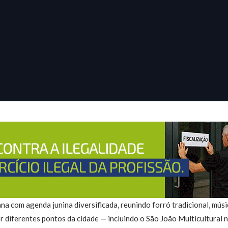
a com agenda junina diversificada, reunindo forró tradicional, músic
r diferentes pontos da cidade — incluindo o São João Multicultural 