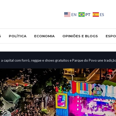
PT
EN
ES
S
POLÍTICA
ECONOMIA
OPINIÕES E BLOGS
ESPO
a capital com forró, reggae e shows gratuitos e Parque do Povo une tradiçã