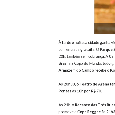
À tarde e noite, a cidade ganha v
com entrada gratuita. O
Parque 
20h, também sem cobrança. A
Car
Brasil na Copa do Mundo, tudo g
Armazém do Campo
recebe o
Ko
Às 20h30, o
Teatro de Arena
te
Pontes
às 18h por R$ 70.
Às 21h, o
Recanto das Três Rua
promove a
Copa Reggae
às 21h3