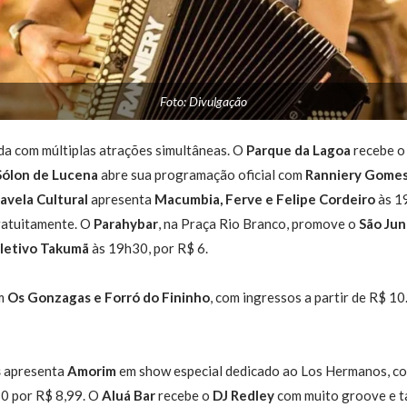
Foto: Divulgação
ida com múltiplas atrações simultâneas. O
Parque da Lagoa
recebe 
Sólon de Lucena
abre sua programação oficial com
Ranniery Gomes
avela Cultural
apresenta
Macumbia, Ferve e Felipe Cordeiro
às 19
ratuitamente. O
Parahybar
, na Praça Rio Branco, promove o
São Ju
letivo Takumã
às 19h30, por R$ 6.
m
Os Gonzagas e Forró do Fininho
, com ingressos a partir de R$ 10
s
apresenta
Amorim
em show especial dedicado ao Los Hermanos, co
0 por R$ 8,99. O
Aluá Bar
recebe o
DJ Redley
com muito groove e t