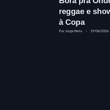
Bora pra Onde
reggae e show
à Copa
Por
Jorge Neto
19/06/2026