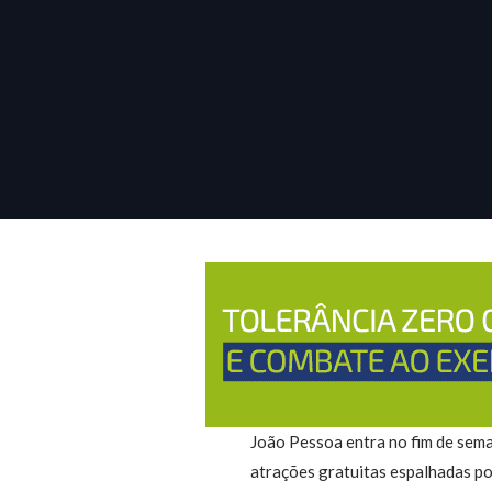
João Pessoa entra no fim de seman
atrações gratuitas espalhadas po