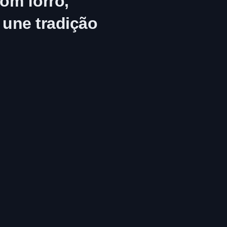
om forró,
 une tradição