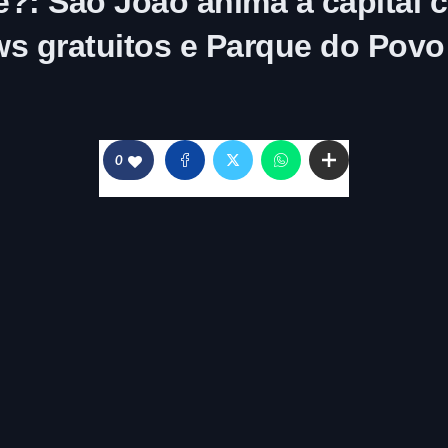
?: São João anima a capital c
s gratuitos e Parque do Povo
0