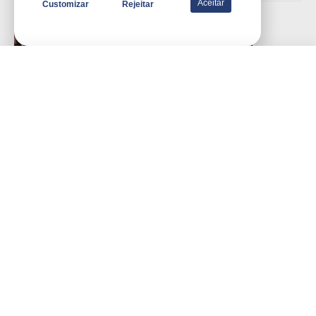
Aceitar
Customizar
Rejeitar
Esporte
Nova Terceira Camisa Do
Flamengo Vaza Na Internet
por
Portal WSCOM
25/02/2015
Política
Geraldo Alckmin É Escolhido Por
Lula Para Coordenar Equipe De
Transição Do Governo
por
'Cristiane Cavalcante'
01/11/2022
Esporte
Flamengo Rescinde Contrato E