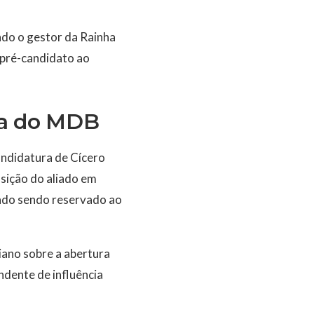
ndo o gestor da Rainha
 pré-candidato ao
pa do MDB
andidatura de Cícero
osição do aliado em
ado sendo reservado ao
iano sobre a abertura
ndente de influência