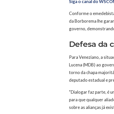
Siga o canal do WSCO
Conforme o emedebista,
da Borborema lhe garant
governo, demonstrando 
Defesa da 
Para Veneziano, a situ
Lucena (MDB) ao governo
torno da chapa majori
deputado estadual e pr
“Dialogar faz parte, é 
para que qualquer alia
sobre as alianças já exi