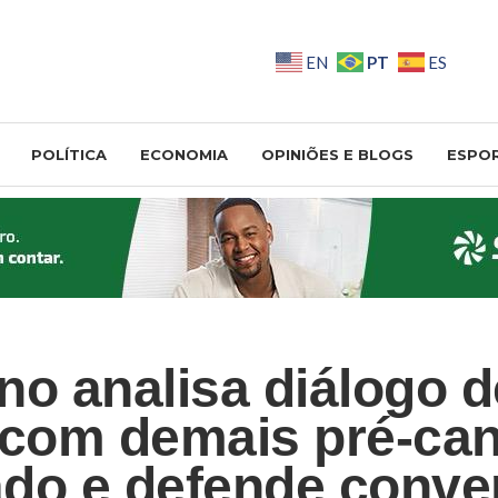
PT
EN
ES
POLÍTICA
ECONOMIA
OPINIÕES E BLOGS
ESPO
no analisa diálogo d
 com demais pré-ca
do e defende conve