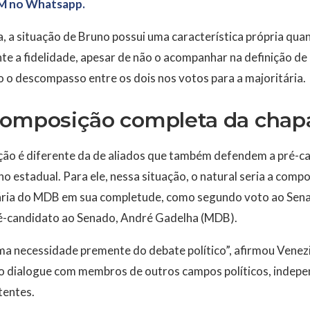
M no Whatsapp.
 a situação de Bruno possui uma característica própria qua
e a fidelidade, apesar de não o acompanhar na definição de
o descompasso entre os dois nos votos para a majoritária.
composição completa da cha
ação é diferente da de aliados que também defendem a pré-c
 estadual. Para ele, nessa situação, o natural seria a comp
tária do MDB em sua completude, como segundo voto ao Sen
é-candidato ao Senado, André Gadelha (MDB).
uma necessidade premente do debate político”, afirmou Venez
do dialogue com membros de outros campos políticos, indepe
stentes.