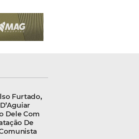
lso Furtado,
 D’Aguiar
go Dele Com
tatação De
 Comunista