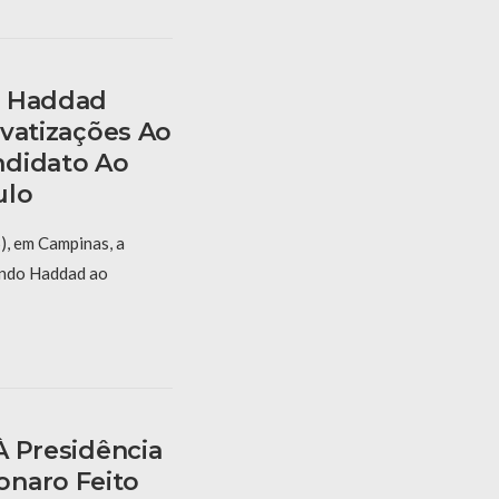
, Haddad
rivatizações Ao
ndidato Ao
ulo
), em Campinas, a
ando Haddad ao
 À Presidência
onaro Feito