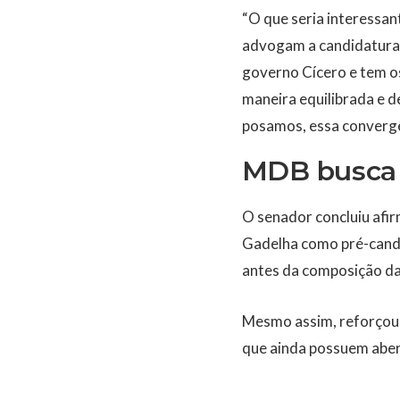
“O que seria interessan
advogam a candidatura
governo Cícero e tem o
maneira equilibrada e 
posamos, essa convergê
MDB busca 
O senador concluiu af
Gadelha como pré-candi
antes da composição da
Mesmo assim, reforçou 
que ainda possuem aber