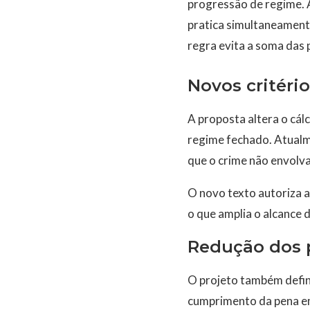
progressão de regime. A
pratica simultaneamente
regra evita a soma das 
Novos critéri
A proposta altera o cál
regime fechado. Atualm
que o crime não envolva
O novo texto autoriza a
o que amplia o alcance 
Redução dos 
O projeto também defin
cumprimento da pena em