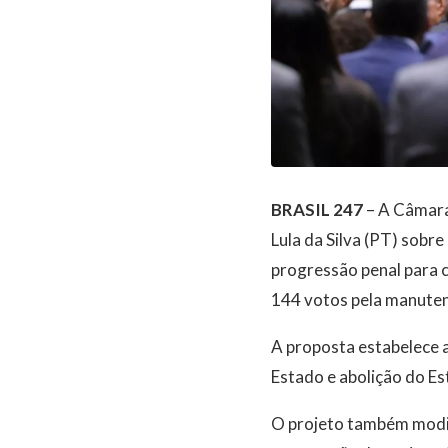
BRASIL 247
– A Câmara 
Lula da Silva (PT) sobre
progressão penal para 
144 votos pela manuten
A proposta estabelece 
Estado e abolição do E
O projeto também modifi