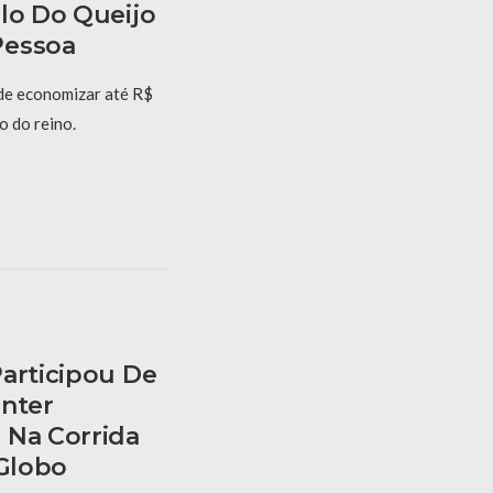
ilo Do Queijo
Pessoa
de economizar até R$
o do reino.
Participou De
anter
 Na Corrida
 Globo