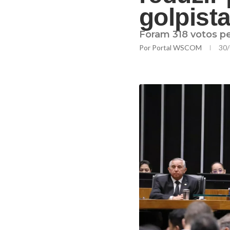
golpist
Foram 318 votos p
Por
Portal WSCOM
30/