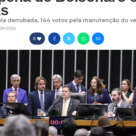
as
ela derrubada, 144 votos pela manutenção do v
04/2026
0