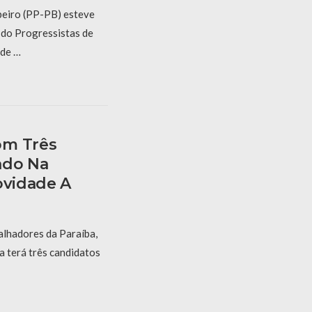
beiro (PP-PB) esteve
 do Progressistas de
ade …
om Três
ado Na
ovidade A
alhadores da Paraíba,
a terá três candidatos