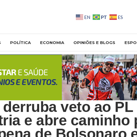
PT
EN
ES
S
POLÍTICA
ECONOMIA
OPINIÕES E BLOGS
ESPO
derruba veto ao PL
ria e abre caminho 
 pena de Bolsonaro 