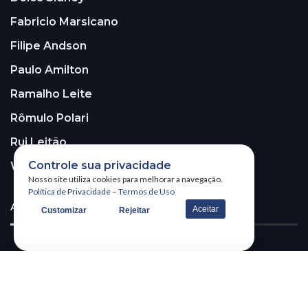
Fabricio Marsicano
Filipe Andson
Paulo Amilton
Ramalho Leite
Rômulo Polari
Rui Leitão
Controle sua privacidade
Walter Santos
Nosso site utiliza cookies para melhorar a navegação.
Política de Privacidade
–
Termos de Uso
ASSINE A NOSSA NEWSLETTER!
Aceitar
Customizar
Rejeitar
Receba nossa newsletter