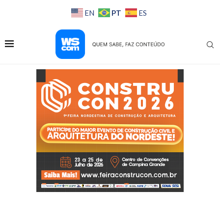
PT
EN
ES