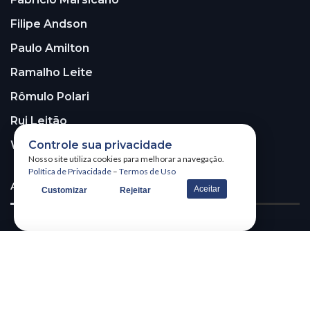
Filipe Andson
Paulo Amilton
Ramalho Leite
Rômulo Polari
Rui Leitão
Walter Santos
Controle sua privacidade
Nosso site utiliza cookies para melhorar a navegação.
Política de Privacidade
–
Termos de Uso
ASSINE A NOSSA NEWSLETTER!
Aceitar
Customizar
Rejeitar
Receba nossa newsletter