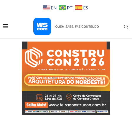
PT
EN
ES