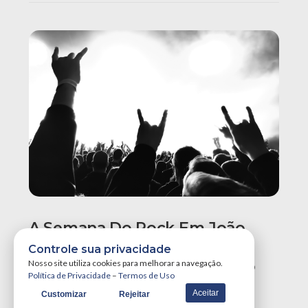
A Semana Do Rock Em João
Pessoa Promete Um Dos
Controle sua privacidade
Maiores Finais De Semana Do
Nosso site utiliza cookies para melhorar a navegação.
Política de Privacidade
–
Termos de Uso
Ano!
Aceitar
Customizar
Rejeitar