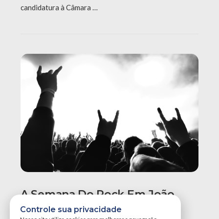
candidatura à Câmara …
A Semana Do Rock Em João
Pessoa Promete Um Dos
Controle sua privacidade