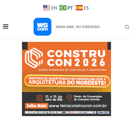
PT
EN
ES