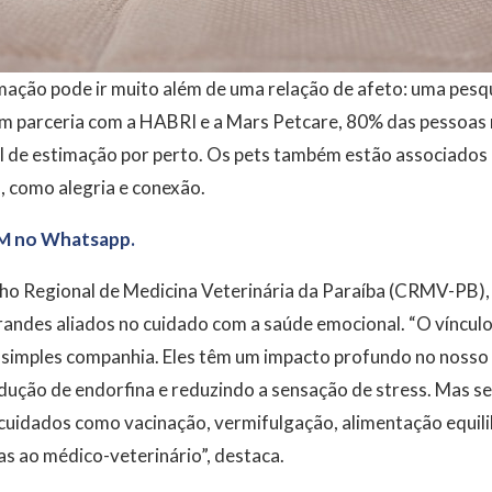
mação pode ir muito além de uma relação de afeto: uma pesq
 em parceria com a HABRI e a Mars Petcare, 80% das pessoas
al de estimação por perto. Os pets também estão associados
, como alegria e conexão.
M no Whatsapp.
o Regional de Medicina Veterinária da Paraíba (CRMV-PB), J
randes aliados no cuidado com a saúde emocional. “O víncul
 simples companhia. Eles têm um impacto profundo no nosso 
odução de endorfina e reduzindo a sensação de stress. Mas 
cuidados como vacinação, vermifulgação, alimentação equili
cas ao médico-veterinário”, destaca.