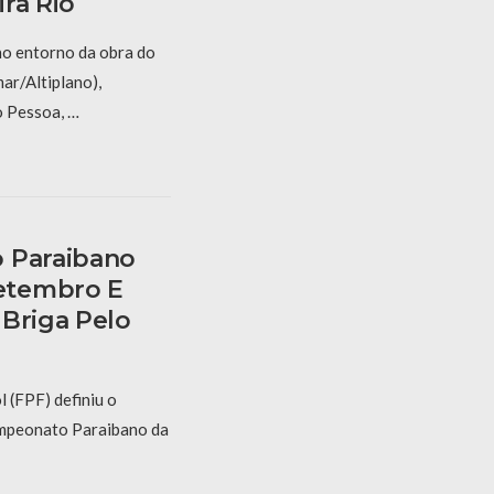
ra Rio
no entorno da obra do
ar/Altiplano),
o Pessoa, …
 Paraibano
etembro E
 Briga Pelo
 (FPF) definiu o
ampeonato Paraibano da