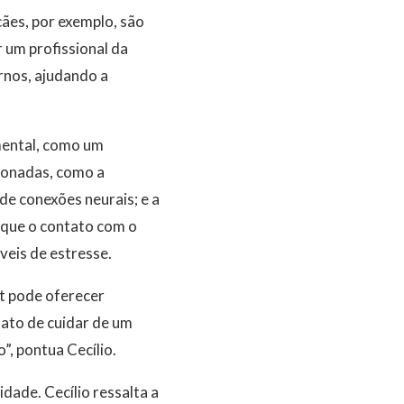
ães, por exemplo, são
 um profissional da
rnos, ajudando a
mental, como um
ionadas, como a
de conexões neurais; e a
á que o contato com o
veis de estresse.
t pode oferecer
fato de cuidar de um
”, pontua Cecílio.
ade. Cecílio ressalta a