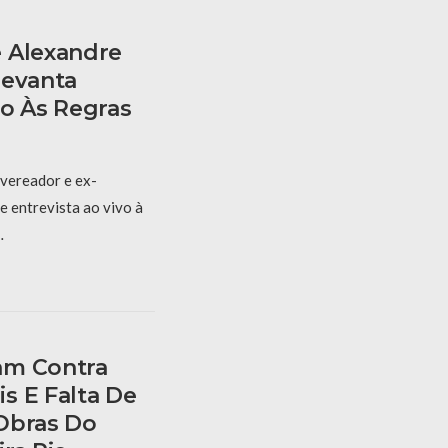
 Alexandre
Levanta
ão Às Regras
 vereador e ex-
 entrevista ao vivo à
…
am Contra
s E Falta De
Obras Do