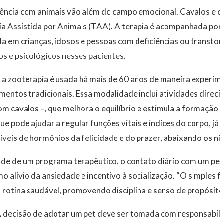
ência com animais vão além do campo emocional. Cavalos e c
a Assistida por Animais (TAA). A terapia é acompanhada por
da em crianças, idosos e pessoas com deficiências ou transto
s e psicológicos nesses pacientes.
, a zooterapia é usada há mais de 60 anos de maneira experi
entos tradicionais. Essa modalidade inclui atividades direc
om cavalos –, que melhora o equilíbrio e estimula a formação 
ue pode ajudar a regular funções vitais e índices do corpo, j
íveis de hormônios da felicidade e do prazer, abaixando os ní
e de um programa terapêutico, o contato diário com um pe
o alívio da ansiedade e incentivo à socialização. “O simples 
a rotina saudável, promovendo disciplina e senso de propósito
 decisão de adotar um pet deve ser tomada com responsabilid