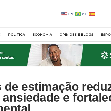
PT
EN
ES
S
POLÍTICA
ECONOMIA
OPINIÕES E BLOGS
ESPO
 de estimação red
, ansiedade e fortal
ental