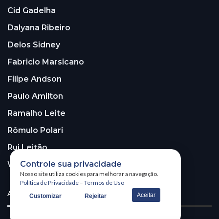
Cid Gadelha
Dalyana Ribeiro
Delos Sidney
Fabricio Marsicano
Filipe Andson
Paulo Amilton
Ramalho Leite
Rômulo Polari
Rui Leitão
Controle sua privacidade
Walter Santos
Nosso site utiliza cookies para melhorar a navegação.
Política de Privacidade
–
Termos de Uso
ASSINE A NOSSA NEWSLETTER!
Aceitar
Customizar
Rejeitar