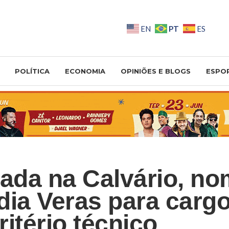
PT
EN
ES
POLÍTICA
ECONOMIA
OPINIÕES E BLOGS
ESPO
gada na Calvário, n
dia Veras para cargo
itério técnico