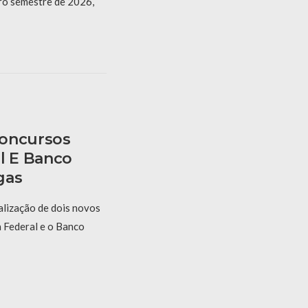
iro semestre de 2026,
Concursos
l E Banco
gas
alização de dois novos
a Federal e o Banco