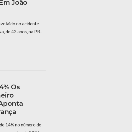
 Em João
nvolvido no acidente
va, de 43 anos, na PB-
14% Os
eiro
 Aponta
rança
 de 14% no número de