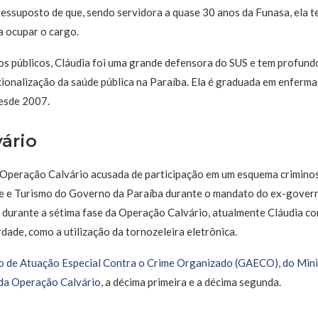
ssuposto de que, sendo servidora a quase 30 anos da Funasa, ela te
a ocupar o cargo.
s públicos, Cláudia foi uma grande defensora do SUS e tem profun
ionalização da saúde pública na Paraíba. Ela é graduada em enfer
esde 2007.
ário
a Operação Calvário acusada de participação em um esquema criminos
e e Turismo do Governo da Paraíba durante o mandato do ex-gover
 durante a sétima fase da Operação Calvário, atualmente Cláudia c
rdade, como a utilização da tornozeleira eletrônica.
 de Atuação Especial Contra o Crime Organizado (GAECO), do Minis
 da Operação Calvário
, a décima primeira e a décima segunda.