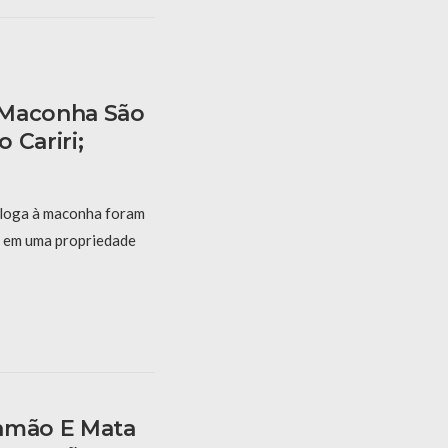
 Maconha São
 Cariri;
áloga à maconha foram
, em uma propriedade
amão E Mata