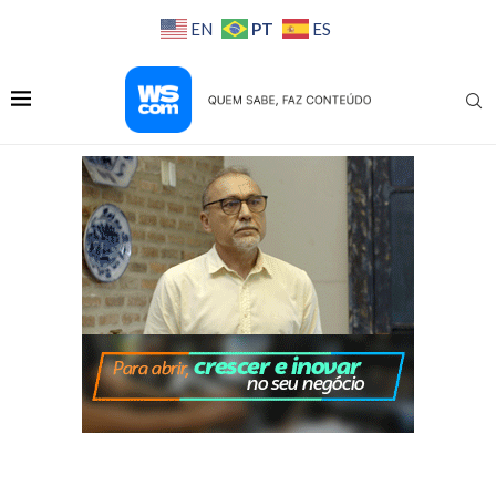
PT
EN
ES