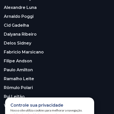
Alexandre Luna
Arnaldo Poggi
Cid Gadelha
Dalyana Ribeiro
Delos Sidney
Fabricio Marsicano
Filipe Andson
Paulo Amilton
Ramalho Leite
Rômulo Polari
Rui Leitão
Controle sua privacidade
Walter Santos
Nosso site utiliza cookies para melhorar a navegação.