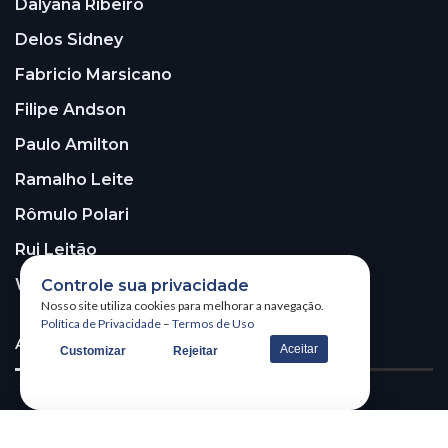
Dalyana Ribeiro
Delos Sidney
Fabricio Marsicano
Filipe Andson
Paulo Amilton
Ramalho Leite
Rômulo Polari
Rui Leitão
Walter Santos
Controle sua privacidade
Nosso site utiliza cookies para melhorar a navegação.
Política de Privacidade
–
Termos de Uso
ASSINE A NOSSA NEWSLETTER!
Aceitar
Customizar
Rejeitar
Receba nossa newsletter