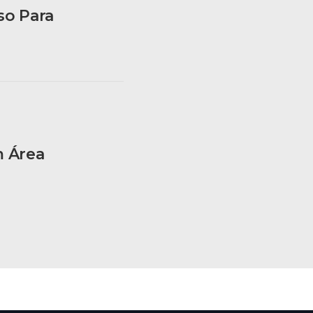
so Para
m Área