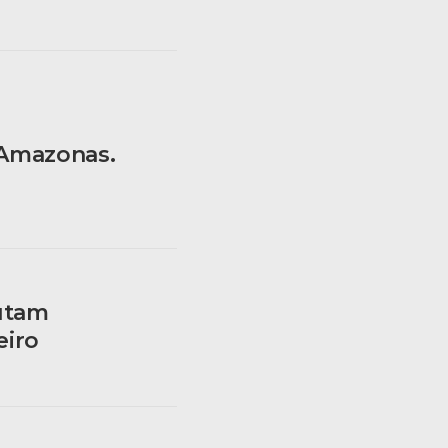
 Amazonas.
utam
eiro