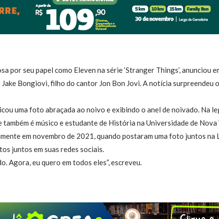
osa por seu papel como Eleven na série ‘Stranger Things’, anunciou e
e Jake Bongiovi, filho do cantor Jon Bon Jovi. A notícia surpreendeu 
.
licou uma foto abraçada ao noivo e exibindo o anel de noivado. Na le
e também é músico e estudante de História na Universidade de Nova 
camente em novembro de 2021, quando postaram uma foto juntos na 
os juntos em suas redes sociais.
do. Agora, eu quero em todos eles”, escreveu.