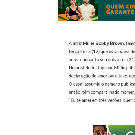
A atriz
Millie Bobby Brown
, fam
terça-feira (12) que está noiva d
anos, enquanto seu noivo tem 21
No post do Instagram, Millie pub
declaração de amor para Jake, qu
O casal assumiu o namoro publi
então, têm compartilhado moment
“Eu te amei em três verões, queri