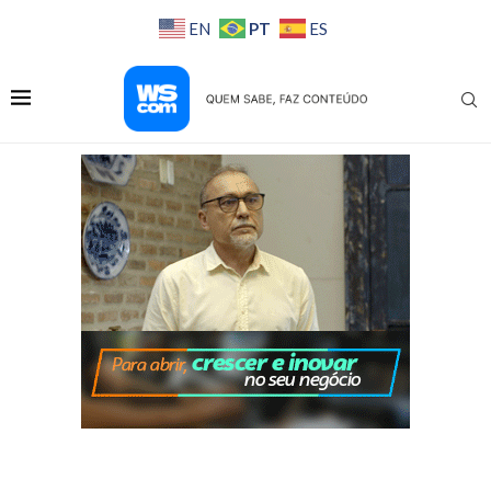
PT
EN
ES