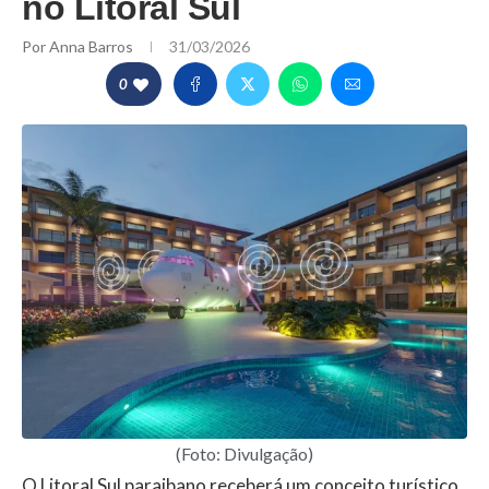
no Litoral Sul
Por
Anna Barros
31/03/2026
0
(Foto: Divulgação)
O Litoral Sul paraibano receberá um conceito turístico