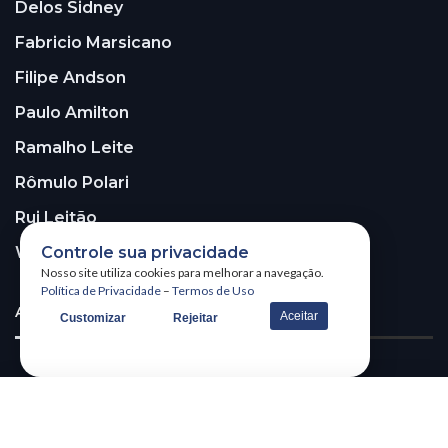
Delos Sidney
Fabricio Marsicano
Filipe Andson
Paulo Amilton
Ramalho Leite
Rômulo Polari
Rui Leitão
Controle sua privacidade
Walter Santos
Nosso site utiliza cookies para melhorar a navegação.
Política de Privacidade
–
Termos de Uso
ASSINE A NOSSA NEWSLETTER!
Aceitar
Customizar
Rejeitar
Receba nossa newsletter