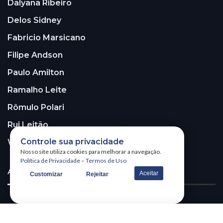
Dalyana Ribeiro
Delos Sidney
Fabricio Marsicano
Filipe Andson
Paulo Amilton
Ramalho Leite
Rômulo Polari
Rui Leitão
Controle sua privacidade
Walter Santos
Nosso site utiliza cookies para melhorar a navegação.
Política de Privacidade
–
Termos de Uso
ASSINE A NOSSA NEWSLETTER!
Aceitar
Customizar
Rejeitar
Receba nossa newsletter