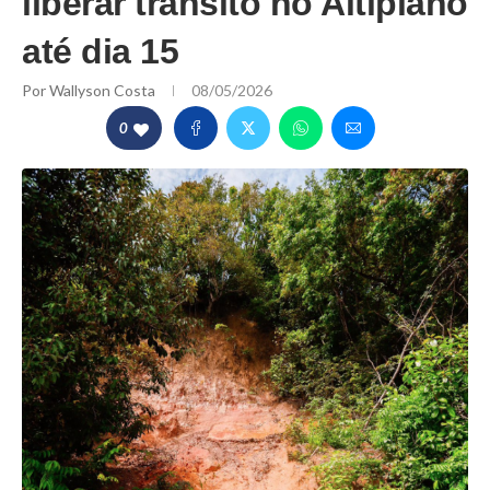
liberar trânsito no Altiplano
até dia 15
Por
Wallyson Costa
08/05/2026
0