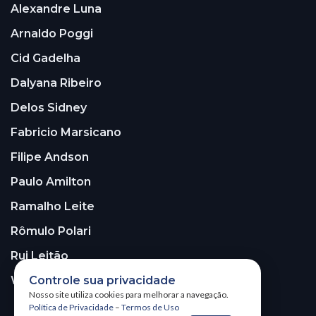
Alexandre Luna
Arnaldo Poggi
Cid Gadelha
Dalyana Ribeiro
Delos Sidney
Fabricio Marsicano
Filipe Andson
Paulo Amilton
Ramalho Leite
Rômulo Polari
Rui Leitão
Walter Santos
Controle sua privacidade
Nosso site utiliza cookies para melhorar a navegação.
Política de Privacidade
–
Termos de Uso